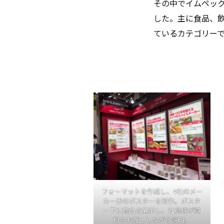
その中でイムペッ
した。主に食品、
ているカテゴリー
フォーマットを作成し、4社のメー
カー分のポスターを制作。ポスタ
ー下に商品を展示し、社員様が資
料をお渡ししながら説明。