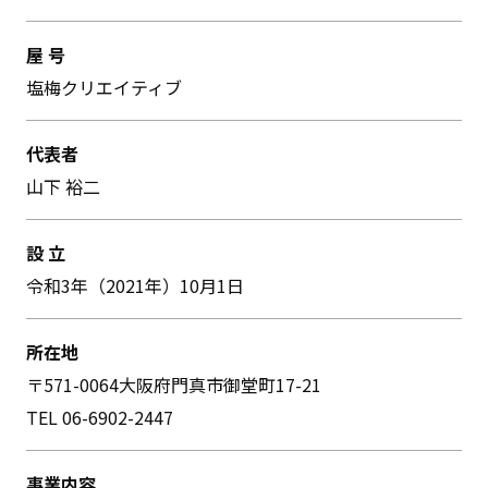
屋 号
塩梅クリエイティブ
代表者
⼭下 裕⼆
設 立
令和3年（2021年）10⽉1⽇
所在地
〒571-0064⼤阪府⾨真市御堂町17-21
TEL 06-6902-2447
事業内容