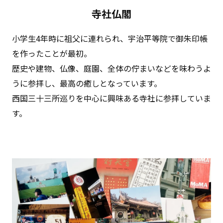
寺社仏閣
⼩学⽣4年時に祖⽗に連れられ、宇治平等院で御朱印帳
を作ったことが最初。
歴史や建物、仏像、庭園、全体の佇まいなどを味わうよ
うに参拝し、最⾼の癒しとなっています。
⻄国三⼗三所巡りを中⼼に興味ある寺社に参拝していま
す。