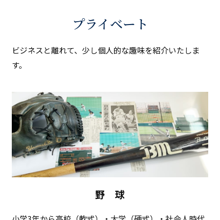
プライベート
ビジネスと離れて、少し個人的な趣味を紹介いたしま
す。
野 球
⼩学3年から⾼校（軟式）・⼤学（硬式）・社会⼈時代