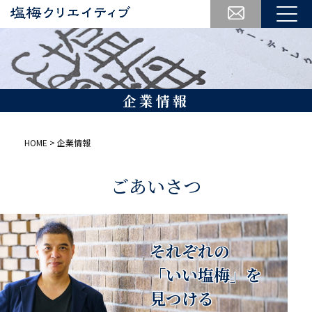
企業情報
HOME
>
企業情報
ごあいさつ
それぞれの
「いい塩梅」を
⾒つける